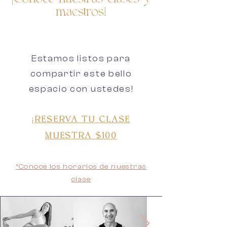
¡Conoce nuestras clases y
participar en nuestras
maestros!
sesiones. Nos enfocamos en
brindar un bienestar
integral a nuestros clientes,
Estamos listos para
recuperando conocimiento
compartir este bello
antiguo de disciplinas.
espacio con ustedes!
¡
RESERVA TU CLASE
MUESTRA $100
*Conoce los horarios de nuestra
s
clase