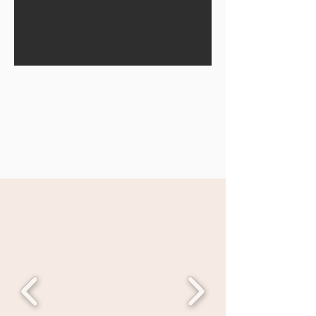
Tierra es el espacio para
explorar las artes del ser,
sentir & respirar.
Buscamos abrir más
caminos que te inviten a