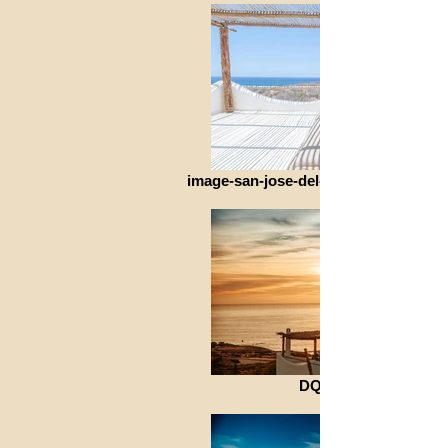
image-san-jose-del-cabo-the-white-l
DQ6A1284