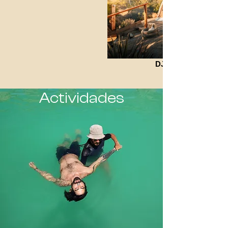
DJI_0666
Actividades