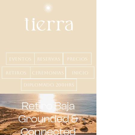
Eventos
Reservas
precios
Retiros
Ceremonias
inicio
Diplomado 200hrs
Retiro Baja
Grounded &
Connected