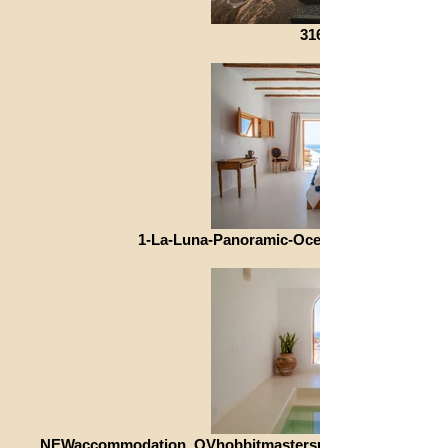
316155510
1-La-Luna-Panoramic-Ocean-View-terrace-1
NEWaccommodation_OVhobbitmastersuiteindoorpoolpriva