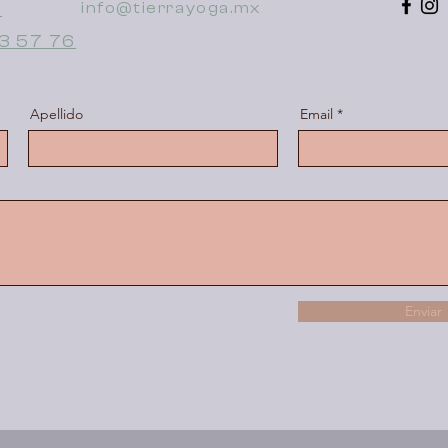
5
info@tierrayoga.mx
53 57 76
Apellido
Email
Enviar