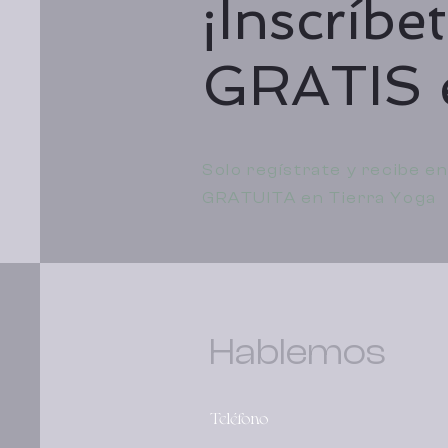
¡Inscríbe
GRATIS e
Solo regístrate y recibe e
GRATUITA en Tierra Yoga
Hablemos
Teléfono