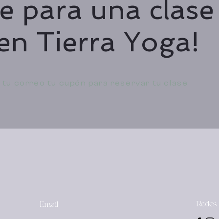
te para una clase
n Tierra Yoga!
n tu correo tu cupón para reservar tu clase
Redes 
Email