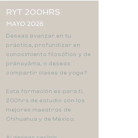
RYT 200HRS
MAYO 2026
Deseas avanzar en tu
práctica, profundizar en
conocimiento filosófico y de
prânayâma, o deseas
compartir clases de yoga?
Esta formación es para ti,
200hrs de estudio con los
mejores maestros de
Chihuahua y de México.
Ai deseas recibir