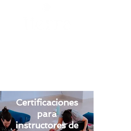
Eventos
Reservas
precios
Retiros
Ceremonias
inicio
Diplomado 200hrs
Certificaciones
para
instructores de