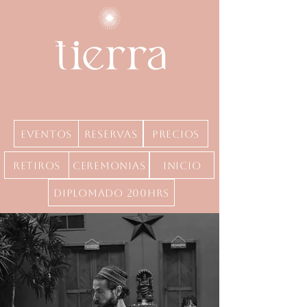
Eventos
Reservas
precios
Retiros
Ceremonias
inicio
Diplomado 200hrs