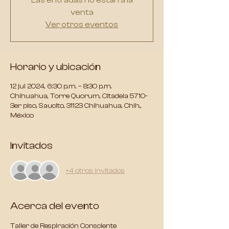
Las entradas no están a la
venta
Ver otros eventos
Horario y ubicación
12 jul 2024, 6:30 p.m. – 8:30 p.m.
Chihuahua, Torre Quorum, Citadela 5710-
3er piso, Saucito, 31123 Chihuahua, Chih.,
México
Invitados
+4 otros invitados
Acerca del evento
Taller de Respiración Consciente