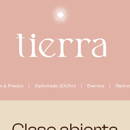
s & Precios
Diplomado 200hrs
Eventos
Retiro
Clase abierta