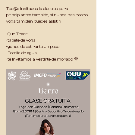
Tod@s invitados la clase es para 
principiantes también, si nunca has hecho 
yoga también puedes asistir.
-Que Traer
-tapete de yoga
-ganas de estirarte un poco
-Botella de agua
-te invitamos a vestirte de morado 💜