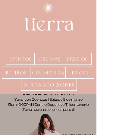
Eventos
Reservas
precios
Retiros
Ceremonias
inicio
Diplomado 200hrs