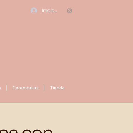
Iniciar sesión
s
Ceremonias
Tienda
asa con