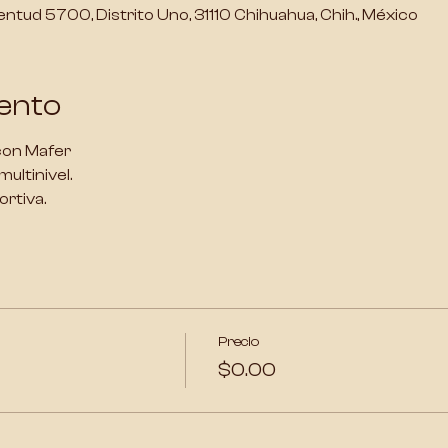
ventud 5700, Distrito Uno, 31110 Chihuahua, Chih., México
ento
 con Mafer
ultinivel.
rtiva.
Precio
$0.00