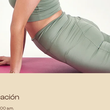
cación
:00 a.m.