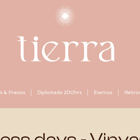
s & Precios
Diplomado 200hrs
Eventos
Retiro
ness days - Viny