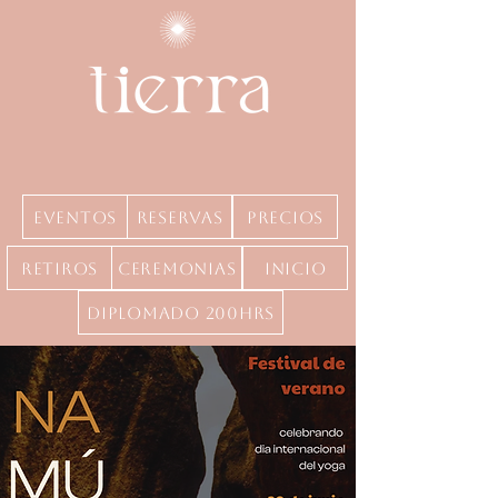
Eventos
Reservas
precios
Retiros
Ceremonias
inicio
Diplomado 200hrs