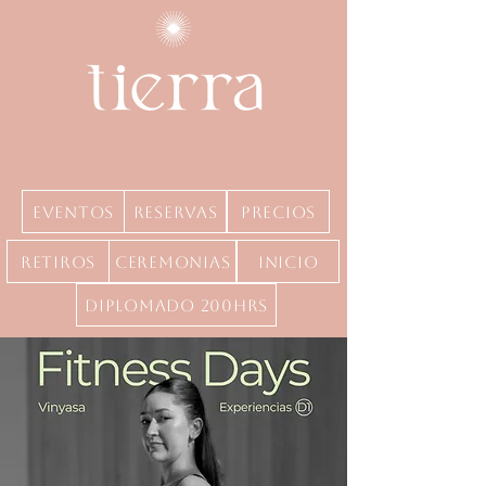
Eventos
Reservas
precios
Retiros
Ceremonias
inicio
Diplomado 200hrs