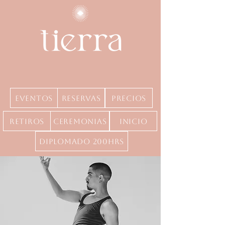
Eventos
Reservas
precios
Retiros
Ceremonias
inicio
Diplomado 200hrs