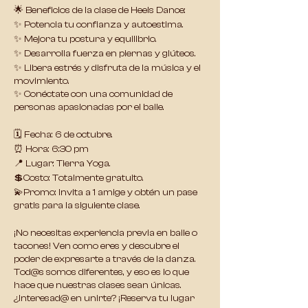
🌟 Beneficios de la clase de Heels Dance:
✨ Potencia tu confianza y autoestima.
✨ Mejora tu postura y equilibrio.
✨ Desarrolla fuerza en piernas y glúteos.
✨ Libera estrés y disfruta de la música y el
movimiento.
✨ Conéctate con una comunidad de
personas apasionadas por el baile.
🗓️ Fecha: 6 de octubre.
⏰ Hora: 6:30 pm
📍 Lugar: Tierra Yoga.
💲Costo: Totalmente gratuito.
💫Promo: Invita a 1 amige y obtén un pase
gratis para la siguiente clase.
¡No necesitas experiencia previa en baile o
tacones! Ven como eres y descubre el
poder de expresarte a través de la danza.
Tod@s somos diferentes, y eso es lo que
hace que nuestras clases sean únicas.
¿Interesad@ en unirte? ¡Reserva tu lugar