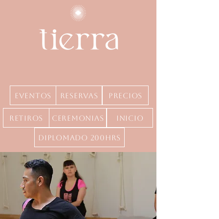
Eventos
Reservas
precios
Retiros
Ceremonias
inicio
Diplomado 200hrs