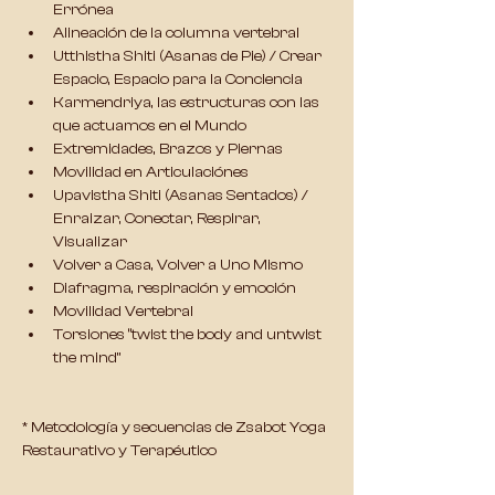
Errónea
Alineación de la columna vertebral
Utthistha Shiti (Asanas de Pie) / Crear 
Espacio, Espacio para la Conciencia
Karmendriya, las estructuras con las 
que actuamos en el Mundo
Extremidades, Brazos y Piernas
Movilidad en Articulaciónes
Upavistha Shiti (Asanas Sentados) / 
Enraizar, Conectar, Respirar, 
Visualizar
Volver a Casa, Volver a Uno Mismo
Diafragma, respiración y emoción
Movilidad Vertebral
Torsiones “twist the body and untwist 
the mind”
* Metodología y secuencias de Zsabot Yoga 
Restaurativo y Terapéutico