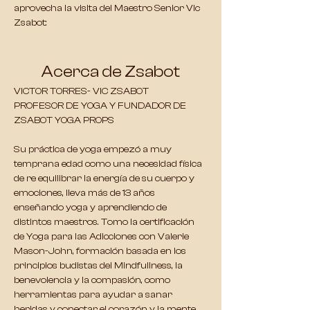
aprovecha la visita del Maestro Senior Vic 
Zsabot:
Acerca de Zsabot
VICTOR TORRES- VIC ZSABOT 
PROFESOR DE YOGA Y FUNDADOR DE 
ZSABOT YOGA PROPS 
Su práctica de yoga empezó a muy 
temprana edad como una necesidad física 
de re equilibrar la energía de su cuerpo y 
emociones, lleva más de 13 años 
enseñando yoga y aprendiendo de 
distintos maestros. Tomo la certificación 
de Yoga para las Adicciones con Valerie 
Mason-John, formación basada en los 
principios budistas del Mindfullness, la 
benevolencia y la compasión, como 
herramientas para ayudar a sanar 
heridas y conectar el corazón y la mente. 