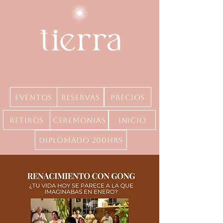
Eventos
Reservas
precios
Retiros
Ceremonias
inicio
Diplomado 200hrs