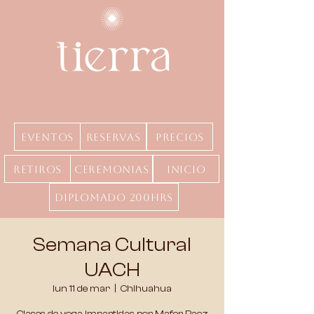
Eventos
Reservas
precios
Retiros
Ceremonias
inicio
Diplomado 200hrs
Semana Cultural
UACH
lun 11 de mar
  |  
Chihuahua