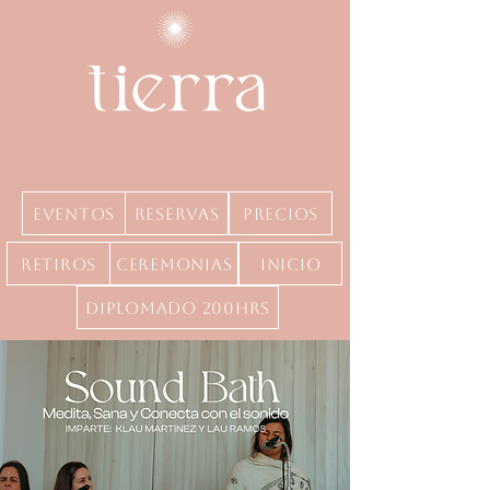
Eventos
Reservas
precios
Retiros
Ceremonias
inicio
Diplomado 200hrs