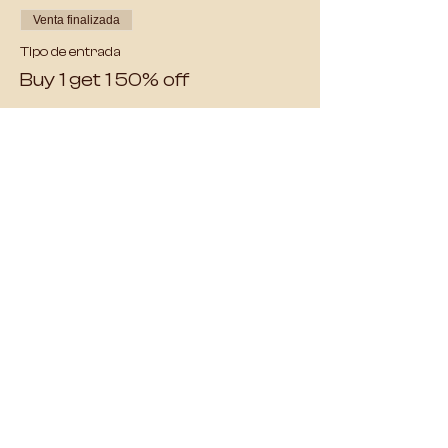
Venta finalizada
Tipo de entrada
Buy 1 get 1 50% off
Precio
$625.00
+$15.63 de comisión de servicio de entradas
Compartir este evento