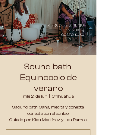
Sound bath:
Equinoccio de
verano
mié 21 de jun
  |  
Chihuahua
Saound bath: Sana, medita y conecta
conecta con el sonido.