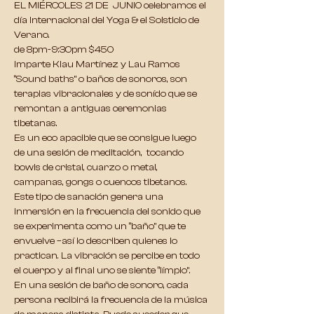
EL MIÉRCOLES 21 DE  JUNIO celebramos el 
día Internacional del Yoga & el Solsticio de 
Verano.
de 8pm-9:30pm $450 
Imparte Klau Martínez y Lau Ramos
“Sound baths” o baños de sonoros
, son 
terapias vibracionales y de sonído que se 
remontan a antiguas ceremonias 
tibetanas.
Es un 
eco apacible que se consigue luego 
de una sesión de meditación
,  tocando 
bowls de cristal, cuarzo o metal, 
campanas, gongs o cuencos tibetanos.
Este tipo de sanación genera una 
inmersión en la frecuencia del sonido que 
se experimenta como un “baño” que te 
envuelve
 –así lo describen quienes lo 
practican. 
La vibración se percibe en todo 
el cuerpo y al final uno se siente “límpio”
.
En una 
sesión de baño de sonoro
, cada 
persona recibirá la frecuencia de la música 