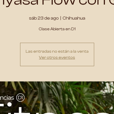
sáb 23 de ago
  |  
Chihuahua
Clase Abierta en D1
Las entradas no están a la venta
Ver otros eventos