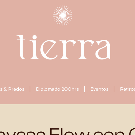
s & Precios
Diplomado 200hrs
Eventos
Retiro
nyasa Flow con 