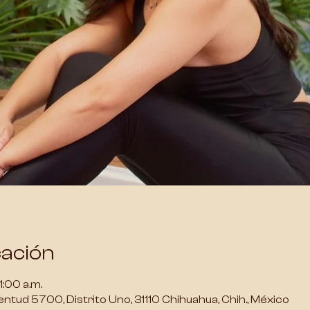
cación
1:00 a.m.
ventud 5700, Distrito Uno, 31110 Chihuahua, Chih., México