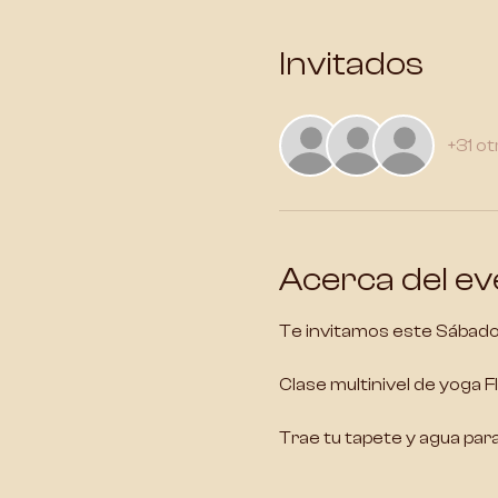
Invitados
+31 ot
Acerca del ev
Te invitamos este Sábado 
Clase multinivel de yoga F
Trae tu tapete y agua para 