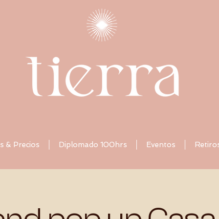
s & Precios
Diplomado 100hrs
Eventos
Retiro
nd pop up Casa 