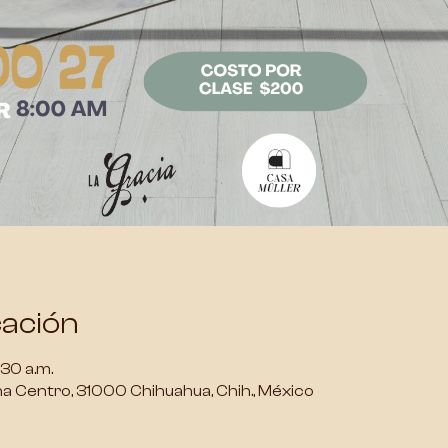
cación
:30 a.m.
ona Centro, 31000 Chihuahua, Chih., México