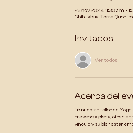
23 nov 2024, 11:30 a.m. – 1:
Chihuahua, Torre Quorum, 
Invitados
Ver todos
Acerca del ev
En nuestro taller de 
Yoga 
presencia plena, ofreciend
vínculo
 y su bienestar emo