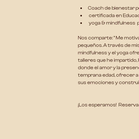
Coach de bienestar por
 certificada en Educ
 yoga & mindfulness  
Nos comparte: " Me motiv
pequeños
. A través de m
mindfulness y el 
yoga ofre
talleres que he impartid
donde el amor y la presen
temprana edad, ofrecer a l
sus emociones y construi
¡Los esperamos!  Reserva t