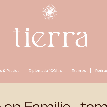
s & Precios
Diplomado 100hrs
Eventos
Retiro
 en Familia - tem