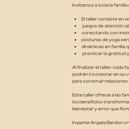
Invitamos a toda la familia
El taller consiste en 
 juegos de atención p
conectando con instr
posturas de yoga senc
dinámicas en familia 
 practicar la gratitu
Al finalizar el taller, cada
podrán incorporar en su vid
para construir relaciones
Este taller ofrece a las fam
los beneficios transforma
bienestar y amor que flor
Imparte Angela Berdon 
cr