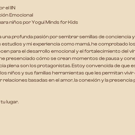
 el IIN
ación Emocional
para niños por Yogui Minds for Kids
a una profunda pasión por
 sembrar semillas de conciencia y
is estudios y mi experiencia como mamá, he comprobado los 
cen para el desarrollo emocional y el fortalecimiento del vín
o, he presenciado cómo se crean momentos de pausa y conex
cia plena son los protagonistas. Estoy convencida de que es
os niños y sus familias 
herramientas que les permitan vivir 
r relaciones basadas en el amor
, la conexión y la presencia p
u lugar.