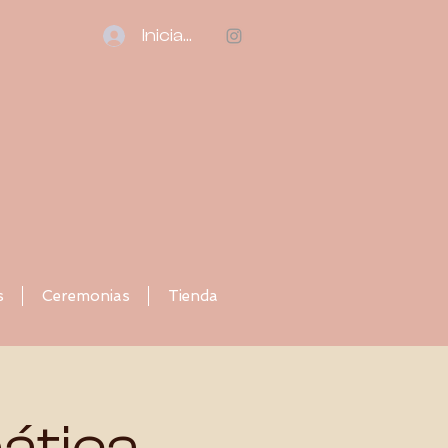
Iniciar sesión
s
Ceremonias
Tienda
ática