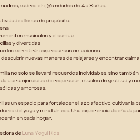
 madres, padres e hij@s 
edades de 4 a 8 años
.
actividades llenas de propósito:
lena
umentos musicales y el sonido
illas y divertidas
que les permitirán expresar sus emociones
d y descubrir nuevas maneras de relajarse y encontrar calma e
 familia no solo se llevará recuerdos inolvidables, sino tambié
a diaria: 
ejercicios de respiración, rituales de gratitud y
 sólidas y amorosas
.
ilias un espacio para fortalecer el lazo afectivo, cultivar la 
dores del yoga y mindfulness. Una experiencia diseñada pa
ecerán en cada hogar.
edora de
Luna Yogui Kids