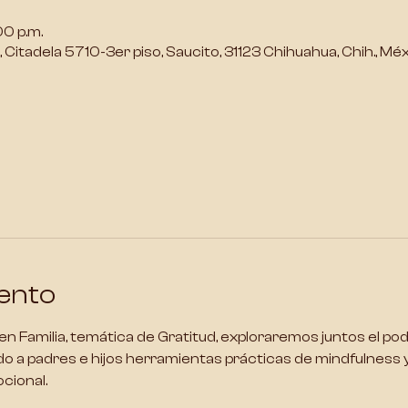
00 p.m.
Citadela 5710-3er piso, Saucito, 31123 Chihuahua, Chih., Mé
ento
en Familia, temática de Gratitud
, exploraremos juntos el pod
o a padres e hijos 
herramientas prácticas de mindfulness y
cional. 