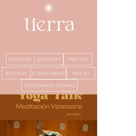
Eventos
Reservas
precios
Retiros
Ceremonias
inicio
Diplomado 200hrs