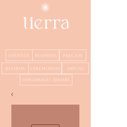
Eventos
Reservas
precios
Retiros
Ceremonias
inicio
Diplomado 200hrs