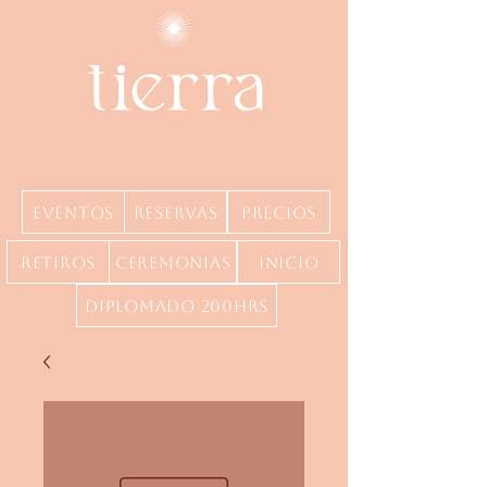
Eventos
Reservas
precios
Retiros
Ceremonias
inicio
Diplomado 200hrs