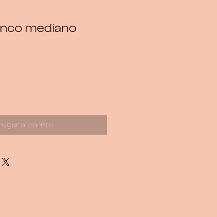
anco mediano
egar al carrito