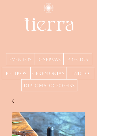
Eventos
Reservas
precios
Retiros
Ceremonias
inicio
Diplomado 200hrs