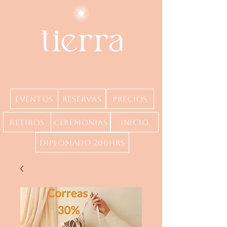
Eventos
Reservas
precios
Retiros
Ceremonias
inicio
Diplomado 200hrs