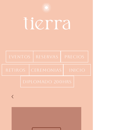
Eventos
Reservas
precios
Retiros
Ceremonias
inicio
Diplomado 200hrs