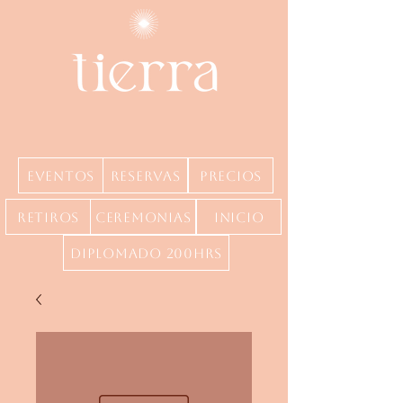
Eventos
Reservas
precios
Retiros
Ceremonias
inicio
Diplomado 200hrs