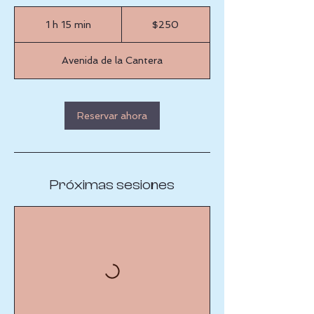
250
pesos
1 h 15 min
1
$250
mexicanos
1
Avenida de la Cantera
5
m
i
Reservar ahora
n
Próximas sesiones