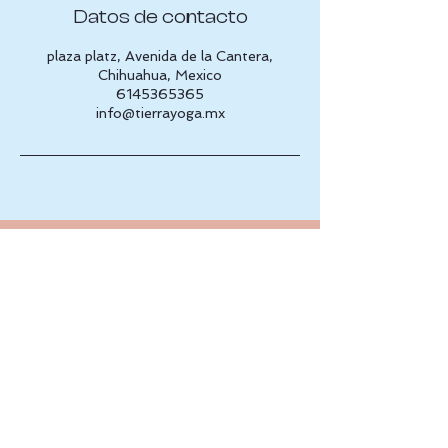
Datos de contacto
plaza platz, Avenida de la Cantera,
Chihuahua, Mexico
6145365365
info@tierrayoga.mx
Av. de la Cantera, 31216 2do piso 
Chihuahua, Chih