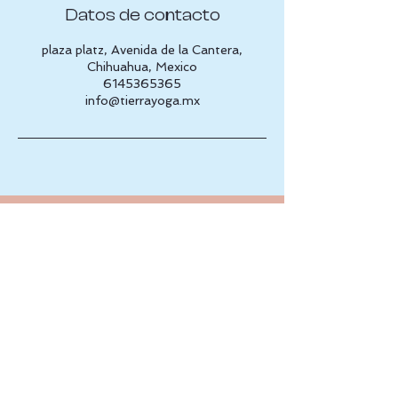
Datos de contacto
plaza platz, Avenida de la Cantera,
Chihuahua, Mexico
6145365365
info@tierrayoga.mx
Av. de la Cantera, 31216 2do piso 
Chihuahua, Chih