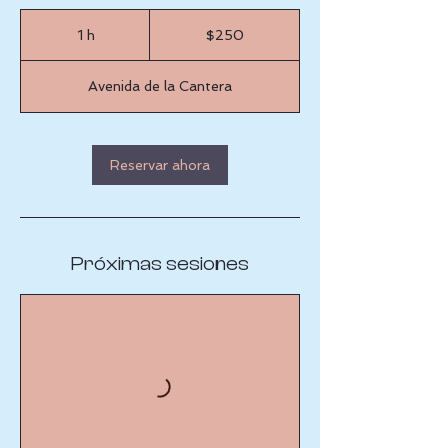
250
pesos
1 h
1
$250
mexicanos
Avenida de la Cantera
Reservar ahora
Próximas sesiones