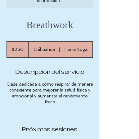
información.
Breathwork
250
pesos
$250
Chihuahua
|
Tierra Yoga
mexicanos
Descripción del servicio
Clase dedicada a cómo respirar de manera
consciente para mejorar la salud física y
emocional y aumentar el rendimiento
físico
Próximas sesiones