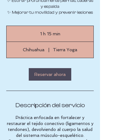
✨ Estirar profundamente piernas, caderas
y espalda
✨ Mejorar tu movilidad y prevenir lesiones
1 h 15 min
1
1
Chihuahua
|
Tierra Yoga
5
m
i
Reservar ahora
n
Descripción del servicio
Práctica enfocada en fortalecer y
restaurar el tejido conectivo (ligamentos y
tendones), devolviendo al cuerpo la salud
del sistema músculo-esquelético.