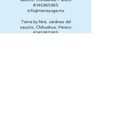
6145365365
info@tierrayoga.mx
Tierra by Nirá, Jardines del
saucito, Chihuahua, Mexico
6145365365
info@tierrayoga.mx
Av. de la Cantera, 31216 2do piso 
Chihuahua, Chih