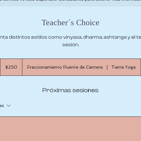
Teacher´s Choice
nta distintos estilos como vinyasa, dharma, ashtanga y el t
sesión.
250
pesos
$250
Fraccionamiento Puente de Cantera
|
Tierra Yoga
mexicanos
Próximas sesiones
es