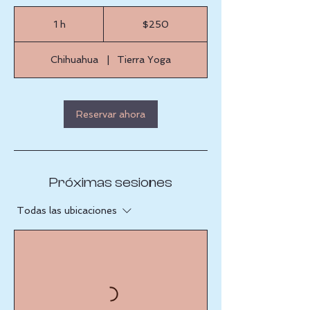
250
pesos
1 h
1
$250
mexicanos
Chihuahua
|
Tierra Yoga
Reservar ahora
Próximas sesiones
Todas las ubicaciones